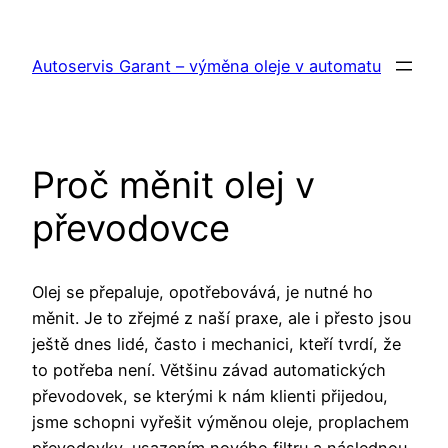
Přeskočit
na
Autoservis Garant – výměna oleje v automatu
obsah
Proč měnit olej v
převodovce
Olej se přepaluje, opotřebovává, je nutné ho
měnit. Je to zřejmé z naší praxe, ale i přesto jsou
ještě dnes lidé, často i mechanici, kteří tvrdí, že
to potřeba není. Většinu závad automatických
převodovek, se kterými k nám klienti přijedou,
jsme schopni vyřešit výměnou oleje, proplachem
převodovky, usazením nového filtru a následnou